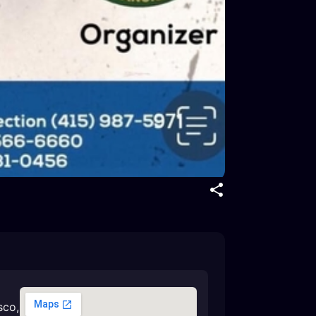
sco
,